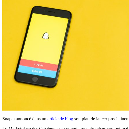
Snap a annoncé dans un
article de blog
son plan de lancer prochaineme
Le Marketplace des Créateurs sera ouvert aux entreprises courant mai